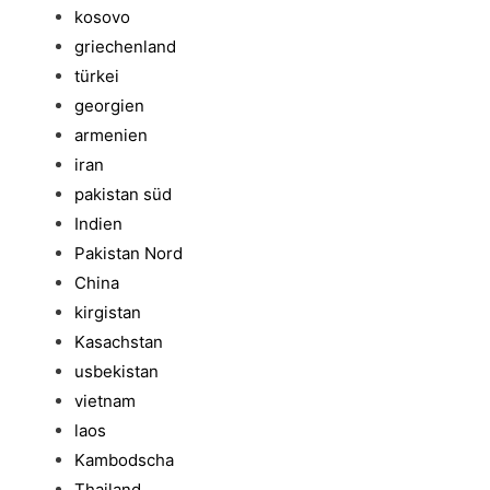
kosovo
griechenland
türkei
georgien
armenien
iran
pakistan süd
Indien
Pakistan Nord
China
kirgistan
Kasachstan
usbekistan
vietnam
laos
Kambodscha
Thailand