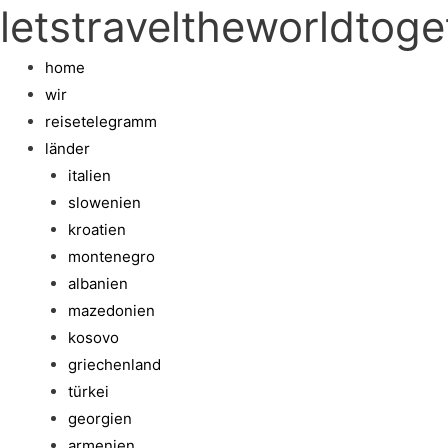
letstraveltheworldtoge
home
wir
reisetelegramm
länder
italien
slowenien
kroatien
montenegro
albanien
mazedonien
kosovo
griechenland
türkei
georgien
armenien