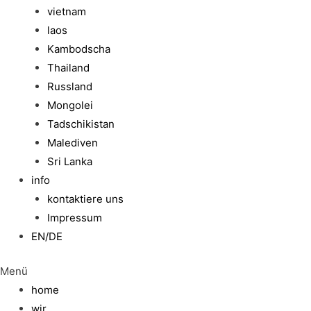
vietnam
laos
Kambodscha
Thailand
Russland
Mongolei
Tadschikistan
Malediven
Sri Lanka
info
kontaktiere uns
Impressum
EN/DE
Menü
home
wir